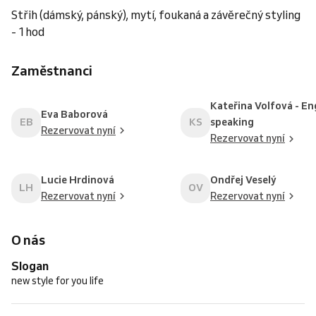
Střih (dámský, pánský), mytí, foukaná a závěrečný styling
- 1hod
Zaměstnanci
Kateřina Volfová - En
Eva Baborová
EB
KS
speaking
Rezervovat nyní
Rezervovat nyní
Lucie Hrdinová
Ondřej Veselý
LH
OV
Rezervovat nyní
Rezervovat nyní
O nás
Slogan
new style for you life