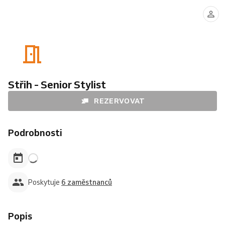
Eva
Lucie
Kateřina
Ondřej
Baborová
Hrdinová
Volfová
Veselý
-
English
speaking
Střih - Senior Stylist
REZERVOVAT
Podrobnosti
Poskytuje
6 zaměstnanců
Popis